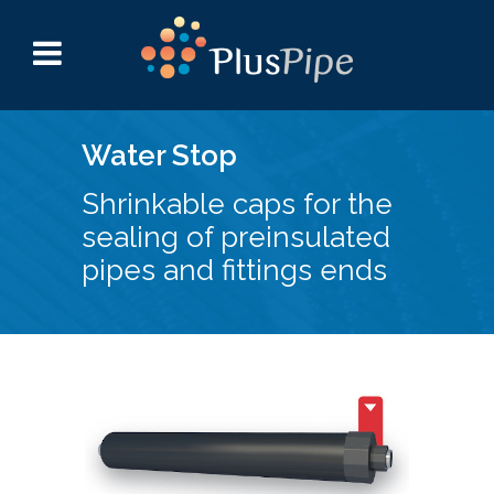
Water Stop
Shrinkable caps for the
sealing of preinsulated
pipes and fittings ends